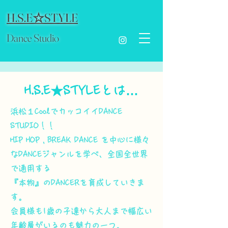
H.S.E☆STYLE
Dance Studio
H.S.E★STYLEとは…
浜松１CoolでカッコイイDANCE
STUDIO！！
HIP HOP , BREAK DANCE を中心に様々
なDANCEジャンルを学べ、全国全世界
で通用する
『本物』のDANCERを育成していきま
す。
会員様も1歳の子達から大人まで幅広い
年齢層がいるのも魅力の一つ。