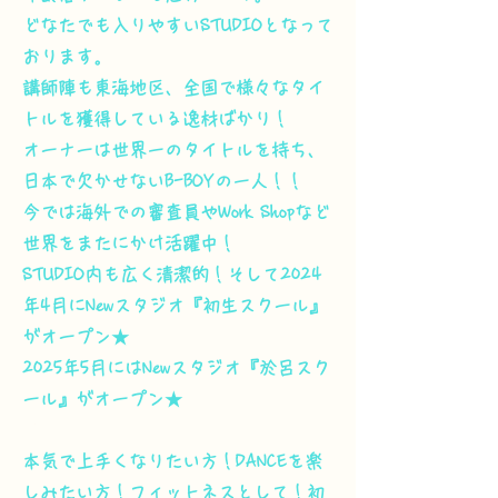
どなたでも入りやすいSTUDIOとなって
おります。
講師陣も東海地区、全国で様々なタイ
トルを獲得している逸材ばかり！
オーナーは
世界一のタイトルを持ち、
日本で欠かせないB-BOYの一人！！
今では海外での審査員やWork Shopなど
世界をまたにかけ活躍中！
STUDIO内も広く清潔的！そして2024
年4月にNewスタジオ『初生スクール』
がオープン★
2025年5月にはNewスタジオ『於呂スク
ール』がオープン★
20
本気で上手くなりたい方！DANCEを楽
しみたい方！フィットネスとして！初